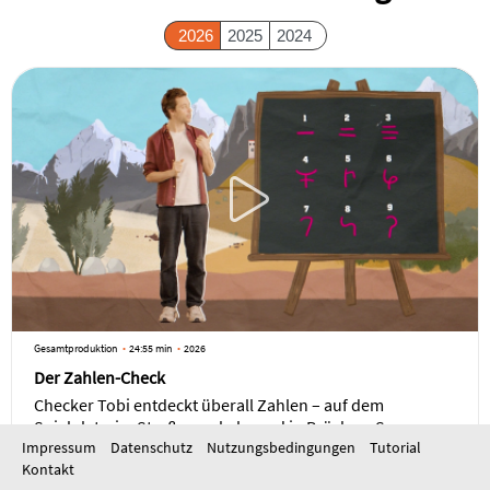
2026
2025
2024
Gesamtproduktion
24:55 min
2026
Der Zahlen-Check
Checker Tobi entdeckt überall Zahlen – auf dem
Spielplatz, im Straßenverkehr und in Brücken. Sogar
Musikerinnen und Musiker haben jede Menge mit Zahlen
Impressum
Datenschutz
Nutzungsbedingungen
Tutorial
zu tun. Gemeinsam mit Ingenieurin Anna geht Tobi auf
Kontakt