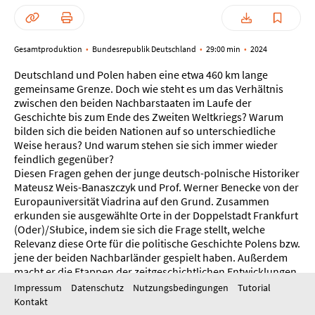
Gesamtproduktion
Bundesrepublik Deutschland
29:00 min
2024
Deutschland und Polen haben eine etwa 460 km lange
gemeinsame Grenze. Doch wie steht es um das Verhältnis
zwischen den beiden Nachbarstaaten im Laufe der
Geschichte bis zum Ende des Zweiten Weltkriegs? Warum
bilden sich die beiden Nationen auf so unterschiedliche
Weise heraus? Und warum stehen sie sich immer wieder
feindlich gegenüber?
Diesen Fragen gehen der junge deutsch-polnische Historiker
Mateusz Weis-Banaszczyk und Prof. Werner Benecke von der
Europauniversität Viadrina auf den Grund. Zusammen
erkunden sie ausgewählte Orte in der Doppelstadt Frankfurt
(Oder)/Słubice, indem sie sich die Frage stellt, welche
Relevanz diese Orte für die politische Geschichte Polens bzw.
jene der beiden Nachbarländer gespielt haben. Außerdem
macht er die Etappen der zeitgeschichtlichen Entwicklungen
an seiner eigenen Familiengeschichte fest.
Impressum
Datenschutz
Nutzungsbedingungen
Tutorial
Kontakt