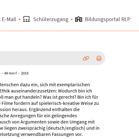
 E-Mail
Schülerzugang
Bildungsportal RLP
d
49 min f
2015
 Menschen dazu ein, sich mit exemplarischen
Ethik auseinanderzusetzen: Wodurch bin ich
l man gut handeln? Was ist gerecht? Bin ich für
Filme fordern auf spielerisch-kreative Weise zu
sion heraus. Ergänzend enthalten die
ische Anregungen für ein gelingendes
tausch von Argumenten sowie den Umgang mit
e liegen zweisprachig (deutsch/englisch) und in
Zielsetzung verwendbaren Fassungen vor.