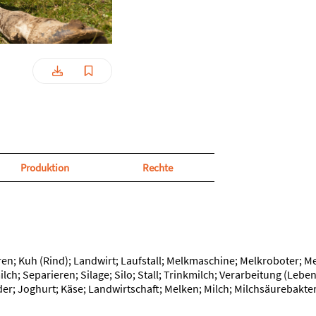
Produktion
Rechte
ren; Kuh (Rind); Landwirt; Laufstall; Melkmaschine; Melkroboter; 
lch; Separieren; Silage; Silo; Stall; Trinkmilch; Verarbeitung (Leb
er; Joghurt; Käse; Landwirtschaft; Melken; Milch; Milchsäurebakter