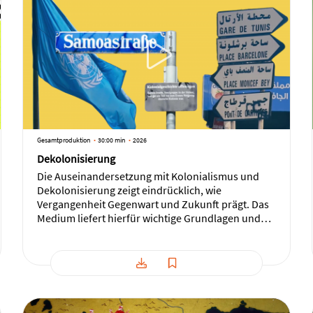
Gesamtproduktion
30:00 min
2026
Dekolonisierung
Die Auseinandersetzung mit Kolonialismus und
Dekolonisierung zeigt eindrücklich, wie
Vergangenheit Gegenwart und Zukunft prägt. Das
Medium liefert hierfür wichtige Grundlagen und
regt zur kritischen Analyse an. Dabei geht es unter
anderem um die veränderte weltpolitische
Situation nach 1945, die unterschiedlichen Wege
der Dekolonisierung sowie um wirtschaftliche,
politische und soziale Folgen der Kolonialzeit.