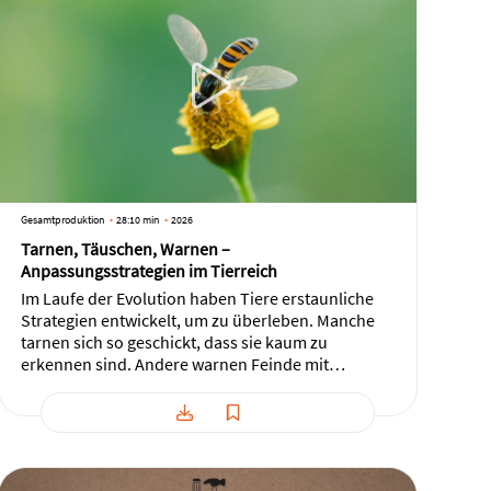
Gesamtproduktion
28:10 min
2026
Tarnen, Täuschen, Warnen –
Anpassungsstrategien im Tierreich
Im Laufe der Evolution haben Tiere erstaunliche
Strategien entwickelt, um zu überleben. Manche
tarnen sich so geschickt, dass sie kaum zu
erkennen sind. Andere warnen Feinde mit
auffälligen Farben vor ihrer Giftigkeit. Wieder
andere täuschen durch Nachahmung oder geben
sich als etwas Uninteressantes aus. Lerne die
Strategien genauer kennen.