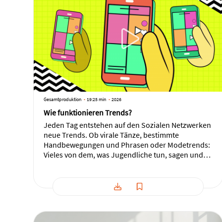
Gesamtproduktion
19:25 min
2026
Wie funktionieren Trends?
Jeden Tag entstehen auf den Sozialen Netzwerken
neue Trends. Ob virale Tänze, bestimmte
Handbewegungen und Phrasen oder Modetrends:
Vieles von dem, was Jugendliche tun, sagen und
tragen hat seinen Ursprung auf Social Media. Doch
was ist ein Trend eigentlich? Wie entstehen Trends
auf Social Media? Wie sehr beeinflussen Trends
den Alltag außerhalb des Internets? Und welche
Auswirkungen haben Trends auf Social Media auf
das Konsumverhalten, die Identitätsentwicklung